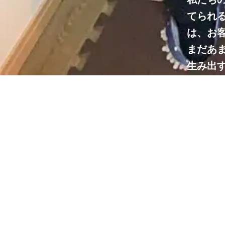
てられ
は、お
まだあ
生み出
私たち
現化と
味と仕
けして
そして
るガレ
たちの