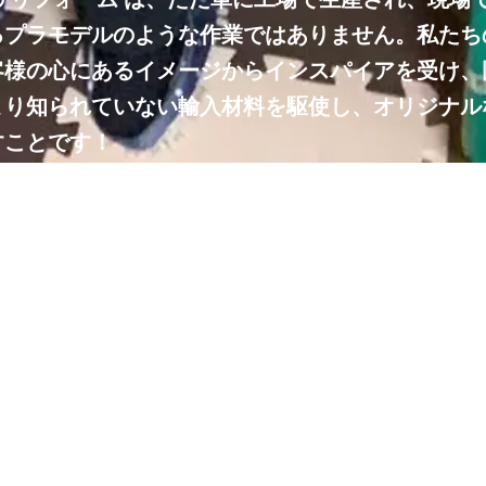
るプラモデルのような作業ではありません。私たち
客様の心にあるイメージからインスパイアを受け、
まり知られていない輸入材料を駆使し、オリジナル
すことです！
は建物を単なる構造物ではなく、お客様の夢やアイ
捉えています。そのために、テーマを決め、仕事と
事を融合させ、遊び心を込めて一つの素晴らしい作
います。
、私たちは住居だけでなく、レジャーのバスボート
ージなど、大人の隠れ家の創造にも情熱を注いでい
作品は、生活を豊かにし、夢を実現するための場所