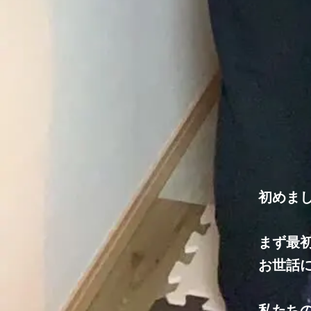
初めま
まず最
お世話
私たち