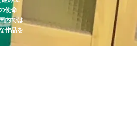
の使命
国内では
な作品を
デアの具
趣味、趣
品をお届
を保管す
ます。私
として、