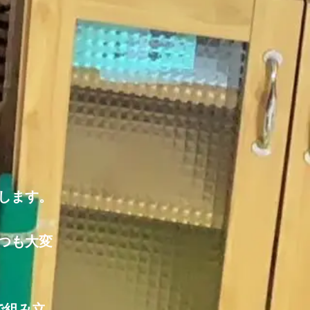
します。
つも大変
で組み立